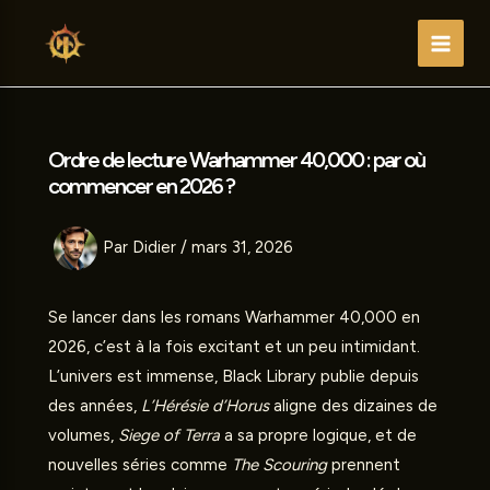
Aller
au
Main
contenu
Men
Ordre de lecture Warhammer 40,000 : par où
commencer en 2026 ?
Par
Didier
/
mars 31, 2026
Se lancer dans les
romans Warhammer
40,000 en
2026, c’est à la fois excitant et un peu intimidant.
L’univers est immense, Black Library publie depuis
des années,
L’Hérésie d’Horus
aligne des dizaines de
volumes,
Siege of Terra
a sa propre logique, et de
nouvelles séries comme
The Scouring
prennent