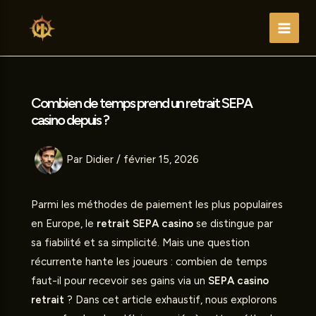
Aller
au
Main
contenu
Men
Combien de temps prend un retrait SEPA
casino depuis ?
Par
Didier
/
février 15, 2026
Parmi les méthodes de paiement les plus populaires
en Europe, le
retrait
SEPA casino
se distingue par
sa fiabilité et sa simplicité. Mais une question
récurrente hante les joueurs : combien de temps
faut-il pour recevoir ses gains via un
SEPA
casino
retrait
? Dans cet article exhaustif, nous explorons