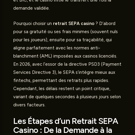
et BIC, et le casino initie le transfert une fois la
demande validée.
Pourquoi choisir un
retrait SEPA casino
? D’abord
pour sa gratuité ou ses frais minimes (souvent nuls
pour les joueurs), ensuite pour sa traçabilité, qui
aligne parfaitement avec les normes anti-
blanchiment (AML) imposées aux casinos licenciés.
En 2026, avec l’essor de la directive PSD3 (Payment
Services Directive 3), le SEPA s’intègre mieux aux
fintechs, permettant des retraits plus rapides.
Cependant, les délais restent un point critique,
variant de quelques secondes à plusieurs jours selon
divers facteurs.
Les Étapes d’un Retrait SEPA
Casino : De la Demande à la