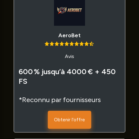
AeroBet
Avis
600 % jusqu’à 4000 € + 450
FS
*Reconnu par fournisseurs
Obtenir l'offre