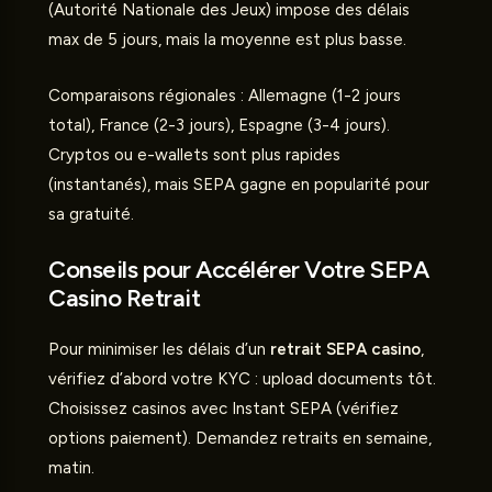
(Autorité Nationale des Jeux) impose des délais
max de 5 jours, mais la moyenne est plus basse.
Comparaisons régionales : Allemagne (1-2 jours
total), France (2-3 jours), Espagne (3-4 jours).
Cryptos ou e-wallets sont plus rapides
(instantanés), mais SEPA gagne en popularité pour
sa gratuité.
Conseils pour Accélérer Votre SEPA
Casino Retrait
Pour minimiser les délais d’un
retrait SEPA casino
,
vérifiez d’abord votre KYC : upload documents tôt.
Choisissez casinos avec Instant SEPA (vérifiez
options paiement). Demandez retraits en semaine,
matin.