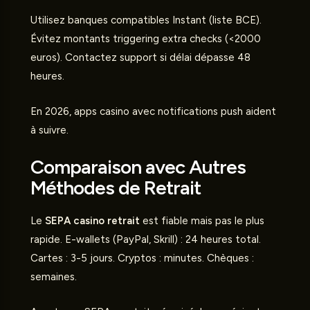
Utilisez banques compatibles Instant (liste BCE).
Évitez montants triggering extra checks (<2000
euros). Contactez support si délai dépasse 48
heures.
En 2026, apps casino avec notifications push aident
à suivre.
Comparaison avec Autres
Méthodes de Retrait
Le
SEPA casino retrait
est fiable mais pas le plus
rapide. E-wallets (
PayPal
, Skrill) : 24 heures total.
Cartes : 3-5 jours. Cryptos : minutes. Chèques :
semaines.