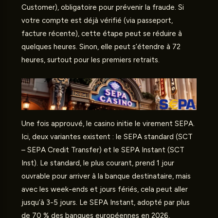
Customer), obligatoire pour prévenir la fraude. Si
votre compte est déjà vérifié (via passeport,
facture récente), cette étape peut se réduire à
quelques heures. Sinon, elle peut s’étendre à 72
heures, surtout pour les premiers retraits.
Une fois approuvé, le casino initie le virement SEPA.
Ici, deux variantes existent : le SEPA standard (SCT
– SEPA Credit Transfer) et le SEPA Instant (SCT
Inst). Le standard, le plus courant, prend 1 jour
ouvrable pour arriver à la banque destinataire, mais
avec les week-ends et jours fériés, cela peut aller
jusqu’à 3-5 jours. Le SEPA Instant, adopté par plus
de 70 % des banques européennes en 2026,