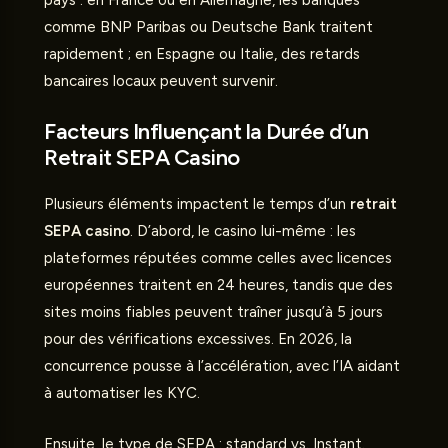
pays : en France ou en Allemagne, les banques
comme BNP Paribas ou Deutsche Bank traitent
rapidement ; en Espagne ou Italie, des retards
bancaires locaux peuvent survenir.
Facteurs Influençant la Durée d’un
Retrait SEPA Casino
Plusieurs éléments impactent le temps d’un
retrait
SEPA casino
. D’abord, le casino lui-même : les
plateformes réputées comme celles avec licences
européennes traitent en 24 heures, tandis que des
sites moins fiables peuvent traîner jusqu’à 5 jours
pour des vérifications excessives. En 2026, la
concurrence pousse à l’accélération, avec l’IA aidant
à automatiser les KYC.
Ensuite, le type de SEPA : standard vs. Instant.