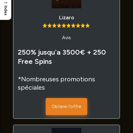
→
Index
Lizaro
Avis
250% jusqu`a 3500€ + 250
Free Spins
*Nombreuses promotions
spéciales
Obtenir l'offre