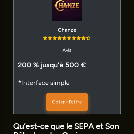
Chanze
Avis
200 % jusqu'à 500 €
*Interface simple
Obtenir l'offre
Qu’est-ce que le SEPA et Son