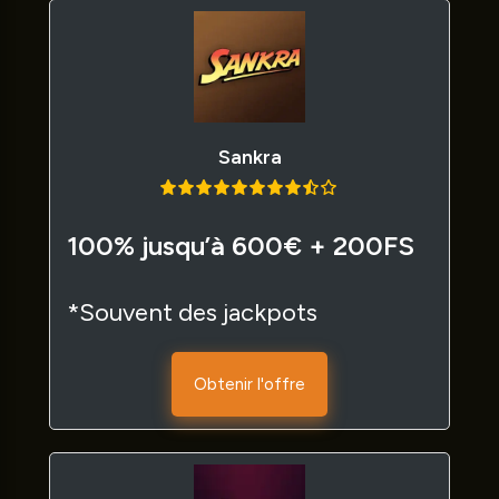
Sankra
100% jusqu’à 600€ + 200FS
*Souvent des jackpots
Obtenir l'offre