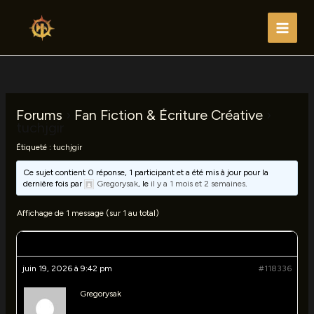
Aller
au
Main
contenu
Men
Forums
›
Fan Fiction & Écriture Créative
›
tuchjgir
Étiqueté :
tuchjgir
Ce sujet contient 0 réponse, 1 participant et a été mis à jour pour la
dernière fois par
Gregorysak
, le
il y a 1 mois et 2 semaines
.
Affichage de 1 message (sur 1 au total)
Auteur
Messages
juin 19, 2026 à 9:42 pm
#118336
Gregorysak
Participant