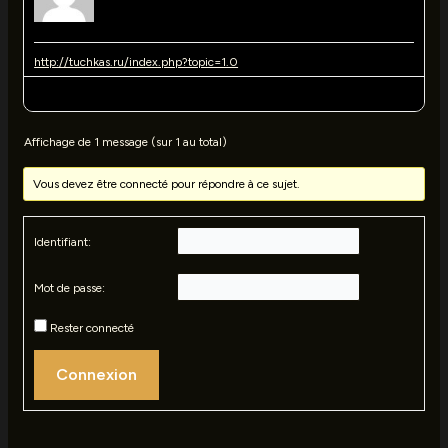
http://tuchkas.ru/index.php?topic=1.0
Auteur
Messages
Affichage de 1 message (sur 1 au total)
Vous devez être connecté pour répondre à ce sujet.
Identifiant:
Mot de passe:
Rester connecté
Connexion